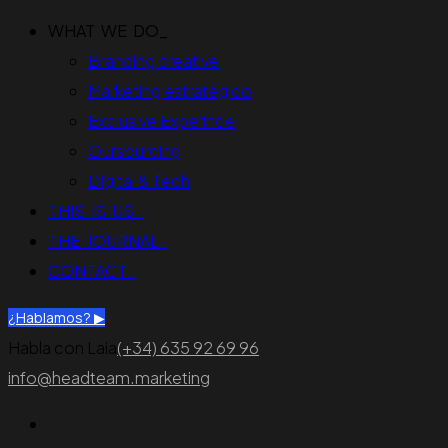
WHAT WE DO_
Branding creative
Marketing estratégico
Exclusive Experince
Oursourcing
Digital & Tech
THIS IS US_
THE JOURNAL_
CONTACT_
¿Hablamos? ▶︎
Habla con Laia
(+34) 635 92 69 96
info@headteam.marketing