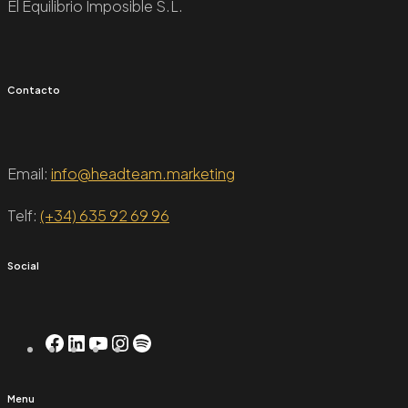
El Equilibrio Imposible S.L.
Contacto
Email:
info@headteam.marketing
Telf:
(+34) 635 92 69 96
Social
Facebook
LinkedIn
YouTube
Instagram
Spotify
Menu