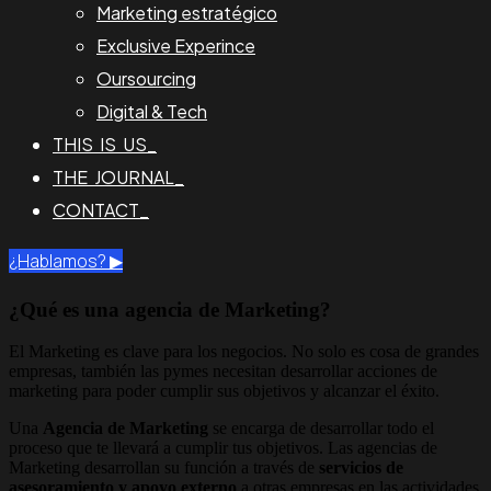
Marketing estratégico
Exclusive Experince
Oursourcing
Digital & Tech
THIS IS US_
THE JOURNAL_
CONTACT_
¿Hablamos? ▶︎
¿Qué es una agencia de Marketing?
El Marketing es clave para los negocios. No solo es cosa de grandes
empresas, también las pymes necesitan desarrollar acciones de
marketing para poder cumplir sus objetivos y alcanzar el éxito.
Una
Agencia de Marketing
se encarga de desarrollar todo el
proceso que te llevará a cumplir tus objetivos. Las agencias de
Marketing desarrollan su función a través de
servicios de
asesoramiento y apoyo externo
a otras empresas en las actividades