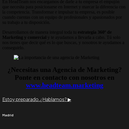
En HeadTeam nos encargamos de darle a tu empresa el empujón
que necesita para posicionarse en Internet y marcar la diferencia con
la competencia. Transformar e impulsar tu empresa, es posible
cuando cuentas con un equipo de profesionales y apasionados por
su trabajo a tu disposición.
Desarrollamos de manera integral toda tu
estrategia 360º de
Marketing y comercial
y te ayudamos a llevarla a cabo. Tú solo
nos tienes que decir qué es lo que buscas, y nosotros te ayudamos a
conseguirlo.
¿Necesitas una Agencia de Marketing?
Ponte en contacto con nosotros en
www.headteam.marketing
Estoy preparado.
¿Hablamos? ▶︎
Madrid